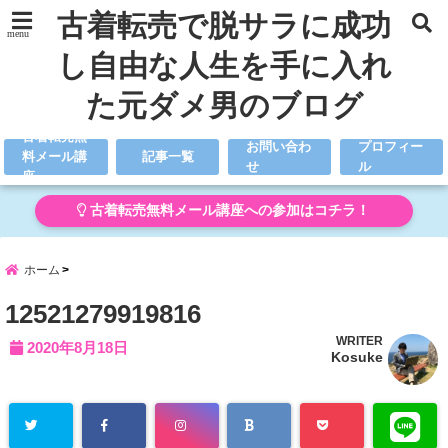
古着転売で脱サラに成功
menu
し自由な人生を手に入れ
た元ダメ男のブログ
古着転売無
お問い合わ
プロフィー
料メール講
記事一覧
せ
ル
座
古着転売無料メール講座への参加はコチラ！
ホーム
12521279919816
WRITER
2020年8月18日
Kosuke