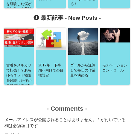
を経験した僕が
る！
最終的に古着転
売にたどり着く
最新記事 -
New Posts
-
までの物語
古着をメルカリ
2017年 下半
ゴールから逆算
モチベーション
で転売！？あら
期へ向けての目
して毎日の作業
コントロール
ゆるネット物販
標設定
量を決める！
を経験した僕が
最終的に古着転
売にたどり着く
までの物語
-
Comments
-
メールアドレスが公開されることはありません。
*
が付いている
欄は必須項目です