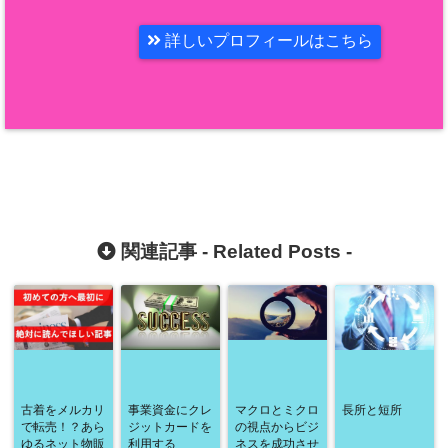
詳しいプロフィールはこちら
関連記事 -
Related Posts
-
古着をメルカリ
事業資金にクレ
マクロとミクロ
長所と短所
で転売！？あら
ジットカードを
の視点からビジ
ゆるネット物販
利用する
ネスを成功させ